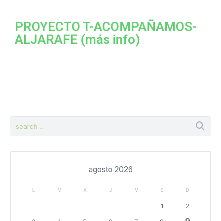
PROYECTO T-ACOMPAÑAMOS-
ALJARAFE (más info)
agosto 2026
L
M
X
J
V
S
D
1
2