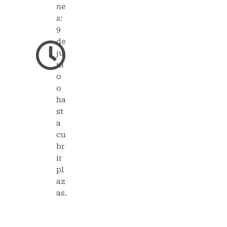
ne
s:
9
de
ju
ni
o
o
ha
st
a
cu
br
ir
pl
az
as.