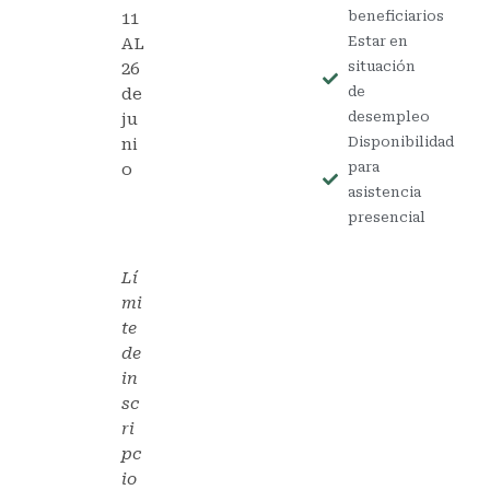
beneficiarios
11
Estar en
AL
situación
26
de
de
desempleo
ju
Disponibilidad
ni
para
o
asistencia
presencial
Lí
mi
te
de
in
sc
ri
pc
io