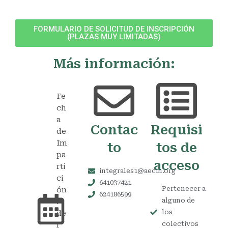
FORMULARIO DE SOLICITUD DE INSCRIPCIÓN
(PLAZAS MUY LIMITADAS)
Más información:
Fe
ch
a
Contac
Requisi
de
Im
to
tos de
pa
acceso​
rti
integrales1@aecin.org
ci
641037421
Pertenecer a
ón
624186599
alguno de
:
los
de
colectivos
l