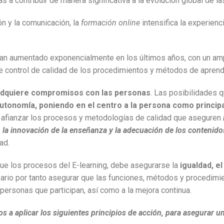
s a contribuir de manera significativa a la evolución global de 
n y la comunicación, la
formación online
intensifica la experienc
 han aumentado exponencialmente en los últimos años, con un ampl
 control de calidad de los procedimientos y métodos de aprend
dquiere compromisos con las personas
. Las posibilidades 
y autonomía, poniendo en el centro a la persona como princi
 afianzar los procesos y metodologías de calidad que aseguren
, la innovación de la enseñanza y la adecuación de los contenido
ad.
ue los procesos del E-learning, debe asegurarse la
igualdad, e
sario por tanto asegurar que las funciones, métodos y procedim
 personas que participan, así como a la mejora continua.
aplicar los siguientes principios de acción, para asegurar una